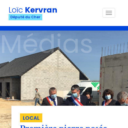
Loïc
Kervran
Menu
Député du Cher
Médias
LOCAL