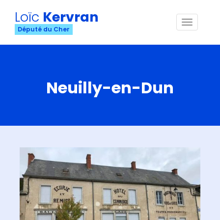
Loïc
Kervran
Menu
Député du Cher
Neuilly-en-Dun