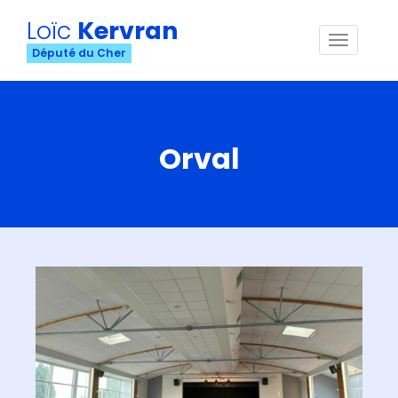
Loïc
Kervran
Menu
Député du Cher
Orval