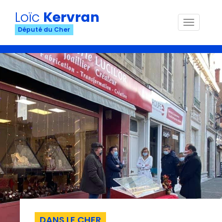
Loïc
Kervran
Menu
Député du Cher
DANS LE CHER